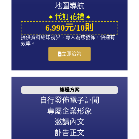
地圖導航
♠ 代訂花禮 ♠
6,990元/10則
提供資料給印視界，專人為您發佈，快速有
效率。
立即洽詢
旗艦方案
自行發佈電子訃聞
專屬企業形象
邀請內文
訃告正文