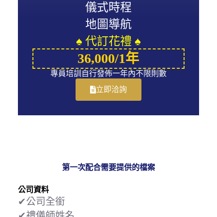
儀式時程
地圖導航
♠ 代訂花禮 ♠
36,000/1年
專員培訓自行發佈一年內不限則數
立即洽詢
第一次配合需要提供的檔案
公司資料
✔公司全銜
✔禮儀師姓名